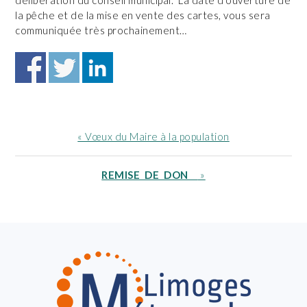
délibération du conseil municipal. La date d’ouverture de
la pêche et de la mise en vente des cartes, vous sera
communiquée très prochainement…
Article
« Vœux du Maire à la population
précédent
:
Article
REMISE DE DON
»
suivant
:
FOOTER