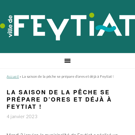
Passer
Passer
Passer
à
au
au
la
contenu
pied
navigation
principal
de
principale
page
Accueil
»
La saison de la pêche se prépare d’ores et déjà à Feytiat !
LA SAISON DE LA PÊCHE SE
PRÉPARE D’ORES ET DÉJÀ À
FEYTIAT !
4 janvier 2023
Mardi 3 janvier, la municipalité de Feytiat a réalisé un