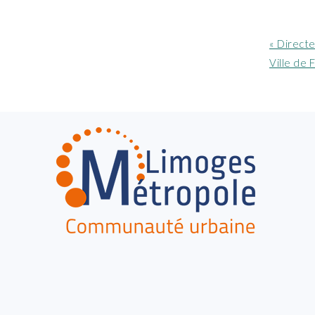
Article
« Direct
précéde
Ville de 
:
FOOTER