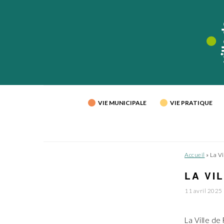
Passer
Passer
Passer
à
au
au
la
contenu
pied
navigation
principal
de
principale
page
VIE MUNICIPALE
VIE PRATIQUE
Accueil
»
La Vi
LA VI
11 avril 2025
La Ville de