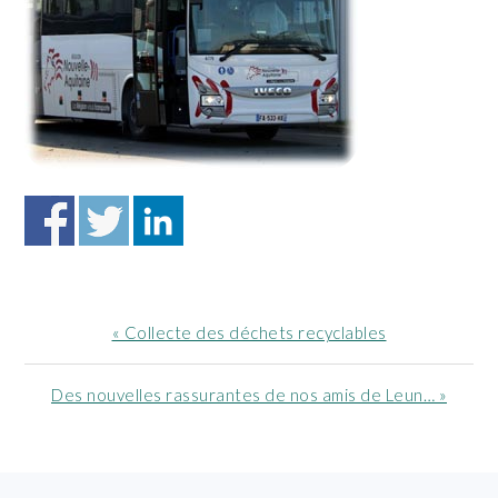
Article
« Collecte des déchets recyclables
précédent
:
Article
Des nouvelles rassurantes de nos amis de Leun… »
suivant
: