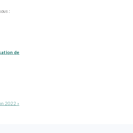
sous :
sation de
on 2022 »