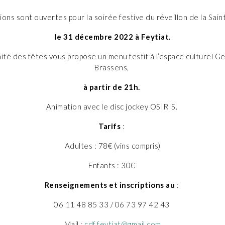
tions sont ouvertes pour la soirée festive du réveillon de la Sain
le 31 décembre 2022 à Feytiat.
ité des fêtes vous propose un menu festif à l’espace culturel G
Brassens,
à partir de 21h.
Animation avec le disc jockey OSIRIS.
Tarifs
:
Adultes : 78€ (vins compris)
Enfants : 30€
Renseignements et inscriptions au
:
06 11 48 85 33 / 06 73 97 42 43
Mail :
cdf.feytiat@gmail.com