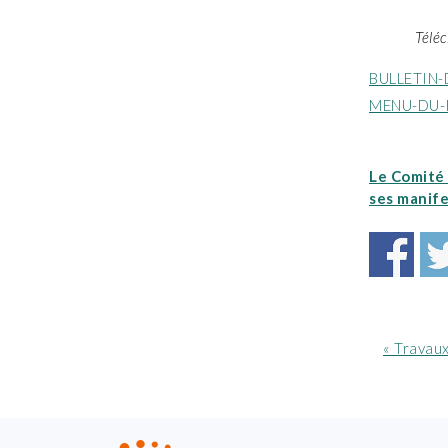
Téléc
BULLETIN-
MENU-DU-
Le Comité 
ses manife
Article
« Travaux
précéde
:
FOOTER