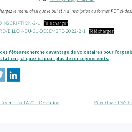
hargez le menu ainsi que le bulletin d’inscription au format PDF ci-des
DINSCRIPTION-2-1
Télécharger
REVEILLON-DU-31-DECEMBRE-2022-2-1
Télécharger
des fêtes recherche davantage de volontaires pour l’organi
stations, cliquez ici pour plus de renseignements.
Article
 à venir sur l’A20 – Déviation
Reportage Téléth
nt
suivant
: