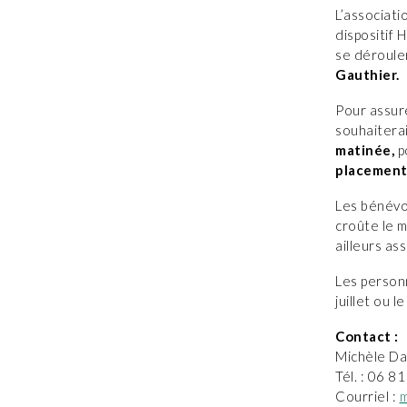
L’associati
dispositif 
se déroule
Gauthier.
Pour assure
souhaiterai
matinée,
po
placement
Les bénévol
croûte le m
ailleurs as
Les personn
juillet ou 
Contact :
Michèle Da
Tél. : 06 8
Courriel :
m