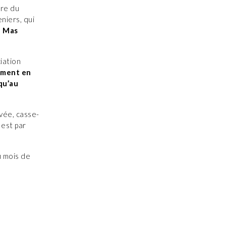
dre du
eniers, qui
u Mas
iation
ement en
 qu’au
ivée, casse-
 est par
u mois de