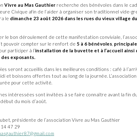
on
Vivre au Mas Gauthier
recherche des bénévoles dans le ca
Heure Civique afin de l’aider à organiser son traditionnel vide-gr
ra le
dimanche 23 août 2026 dans les rues du vieux village d
r le bon déroulement de cette manifestation conviviale, l’assoc
t pouvoir compter sur le renfort de
5 à 6 bénévoles
,
principal
ur participer à l’
installation de la buvette et à l’accueil ainsi
 des exposants.
es seront accueillis dans les meilleures conditions : café à l’arr
idi et boissons offertes tout au long de la journée. L’association
surée pour cette activité.
es intéressées sont invitées à se faire connaître avant la fin d
le début du mois d’août.
ubet, présidente de l’association Vivre au Mas Gauthier
1 14 47 29
asgauthier87@gmail.com