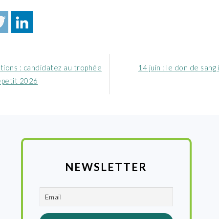
Article
tions : candidatez au trophée
14 juin : le don de sang 
nt
suivant
epetit 2026
:
NEWSLETTER