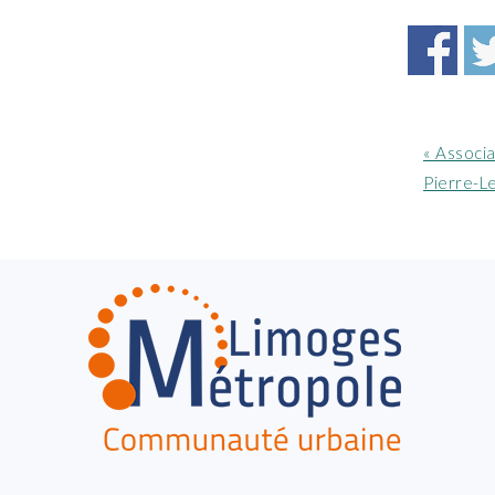
Article
« Associa
précéde
Pierre-L
:
FOOTER