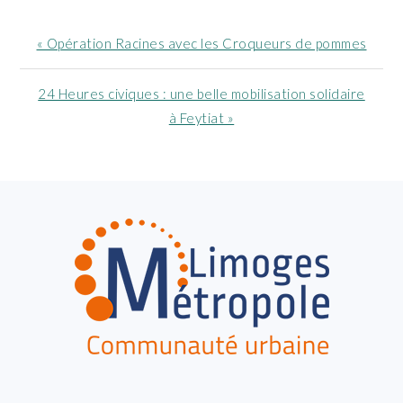
Article
« Opération Racines avec les Croqueurs de pommes
précédent
:
Article
24 Heures civiques : une belle mobilisation solidaire
suivant
à Feytiat »
:
FOOTER