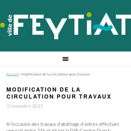
Passer
Passer
Passer
à
au
au
la
contenu
pied
navigation
principal
de
principale
page
Accueil
»
Modification de la circulation pour travaux
MODIFICATION DE LA
CIRCULATION POUR TRAVAUX
3 novembre 2025
A l’occasion des travaux d’abattage d’arbres effectués
une nuit entre 21h et 6h par la DIR-Centre-Ouest-