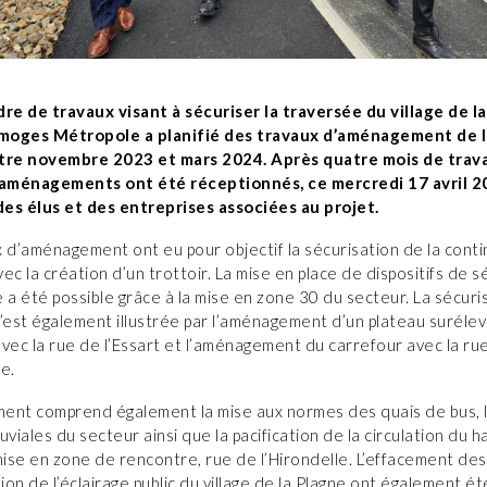
dre de travaux visant à sécuriser la traversée du village de l
imoges Métropole a planifié des travaux d’aménagement de la
tre novembre 2023 et mars 2024. Après quatre mois de trava
ménagements ont été réceptionnés, ce mercredi 17 avril 2
es élus et des entreprises associées au projet.
 d’aménagement ont eu pour objectif la sécurisation de la conti
ec la création d’un trottoir. La mise en place de dispositifs de s
 a été possible grâce à la mise en zone 30 du secteur. La sécuri
’est également illustrée par l’aménagement d’un plateau surélev
vec la rue de l’Essart et l’aménagement du carrefour avec la ru
e.
ent comprend également la mise aux normes des quais de bus, l
uviales du secteur ainsi que la pacification de la circulation du 
mise en zone de rencontre, rue de l’Hirondelle. L’effacement de
tion de l’éclairage public du village de la Plagne ont également ét