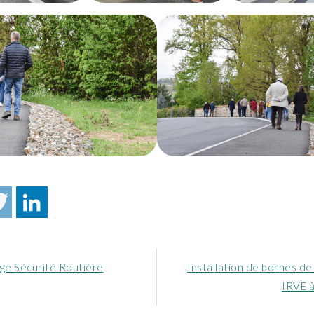
Article
nge Sécurité Routière
Installation de bornes de
nt
suivant
IRVE à
: