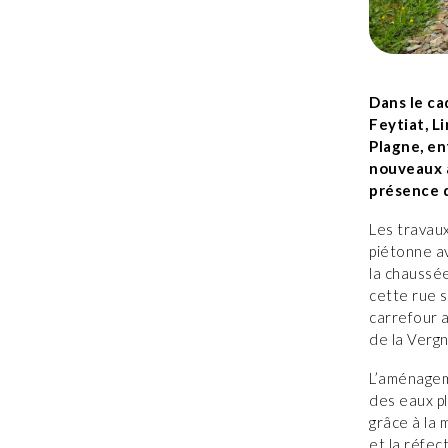
Dans le ca
Feytiat, L
Plagne, en
nouveaux a
présence d
Les travaux
piétonne av
la chaussée
cette rue s
carrefour a
de la Vergn
L’aménagem
des eaux pl
grâce à la 
et la réfec