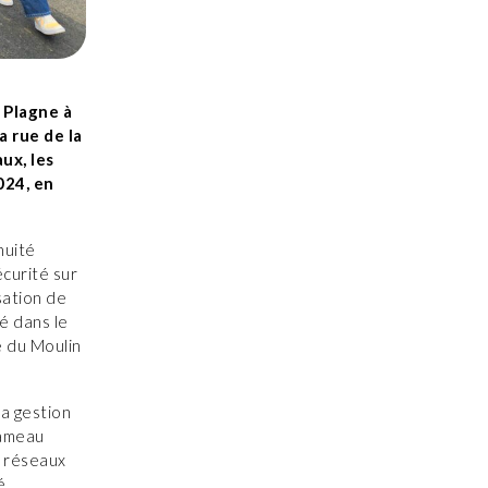
a Plagne à
 rue de la
ux, les
024, en
nuité
écurité sur
sation de
é dans le
e du Moulin
a gestion
hameau
s réseaux
é