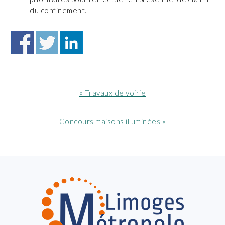
du confinement.
Article
« Travaux de voirie
précédent
:
Article
Concours maisons illuminées »
suivant
:
FOOTER