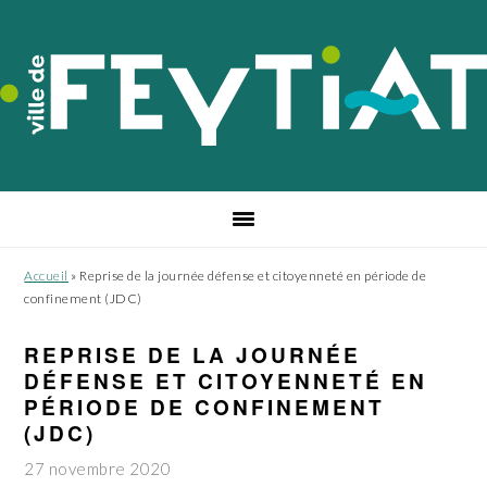
Passer
Passer
Passer
à
au
au
la
contenu
pied
navigation
principal
de
principale
page
Accueil
»
Reprise de la journée défense et citoyenneté en période de
confinement (JDC)
REPRISE DE LA JOURNÉE
DÉFENSE ET CITOYENNETÉ EN
PÉRIODE DE CONFINEMENT
(JDC)
27 novembre 2020