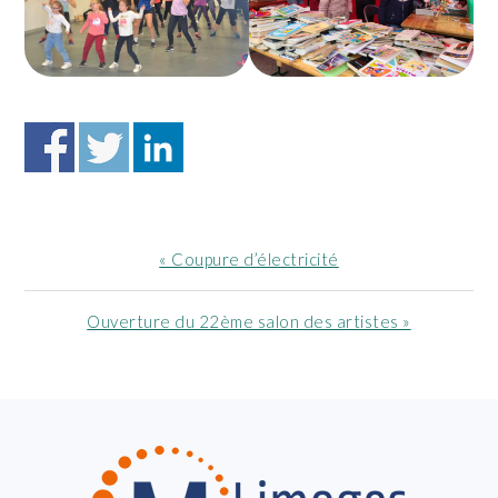
Article
« Coupure d’électricité
précédent
:
Article
Ouverture du 22ème salon des artistes »
suivant
:
FOOTER