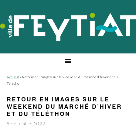
Passer
Passer
Passer
à
au
au
la
contenu
pied
navigation
principal
de
principale
page
Accueil
»
Retour en images sur le weekend du marché d’hiver et du
Téléthon
RETOUR EN IMAGES SUR LE
WEEKEND DU MARCHÉ D’HIVER
ET DU TÉLÉTHON
9 décembre 2022