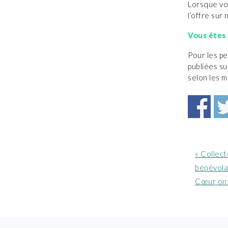
Lorsque vou
l’offre sur 
Vous êtes 
Pour les p
publiées su
selon les m
Article
« Collect
précéde
bénévola
:
Cœur ont
FOOTER