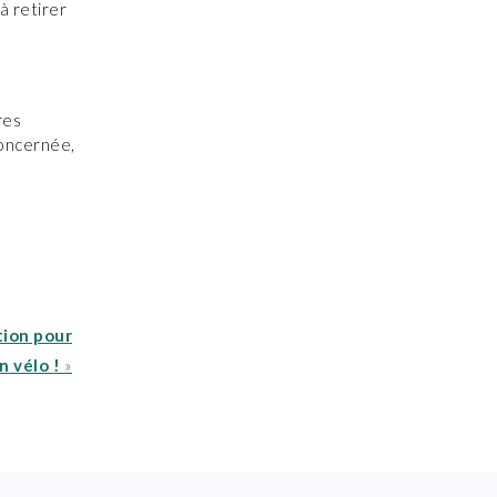
à retirer
res
concernée,
tion pour
n vélo !
»