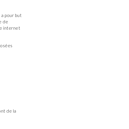
 a pour but
e de
te internet
oposées
ont de la