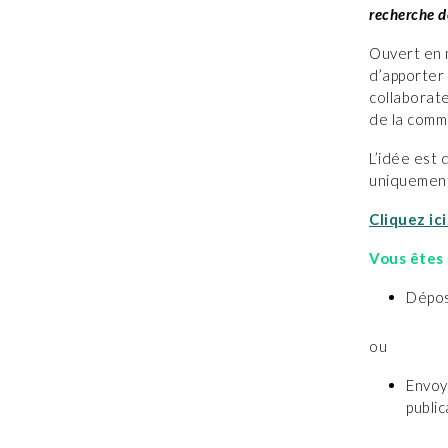
recherche d
Ouvert en m
d’apporter 
collaborate
de la comm
L’idée est 
uniquement 
Cliquez ic
Vous êtes 
Dépos
ou
Envoye
public