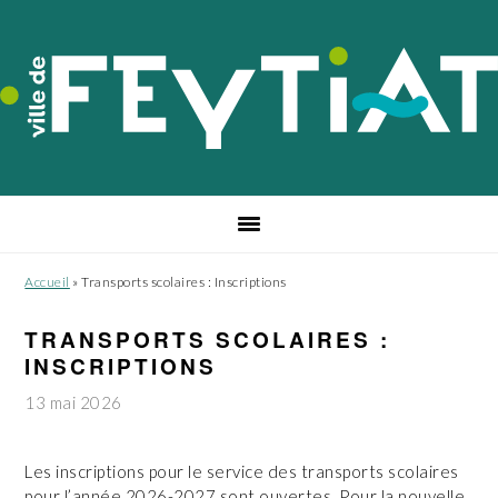
Passer
Passer
Passer
à
au
au
la
contenu
pied
navigation
principal
de
principale
page
Accueil
»
Transports scolaires : Inscriptions
TRANSPORTS SCOLAIRES :
INSCRIPTIONS
13 mai 2026
Les inscriptions pour le service des transports scolaires
pour l’année 2026-2027 sont ouvertes. Pour la nouvelle