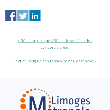
Article
« Réunion publique VBG sur le système des
précédent
compteurs d’eau
:
Article
Feytiat inaugure son terrain de basket rénové »
suivant
:
FOOTER