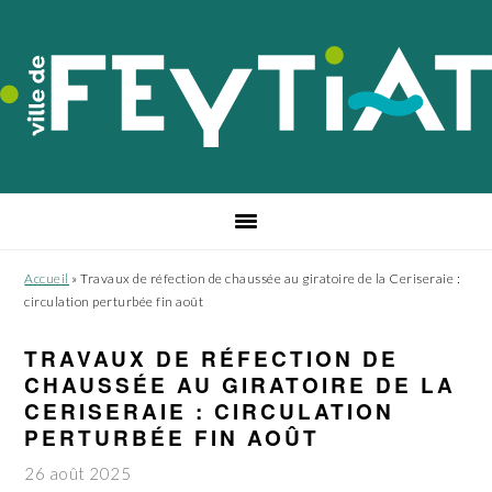
Passer
Passer
Passer
à
au
au
la
contenu
pied
navigation
principal
de
principale
page
Accueil
»
Travaux de réfection de chaussée au giratoire de la Ceriseraie :
circulation perturbée fin août
TRAVAUX DE RÉFECTION DE
CHAUSSÉE AU GIRATOIRE DE LA
CERISERAIE : CIRCULATION
PERTURBÉE FIN AOÛT
26 août 2025