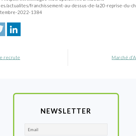
les/actualites/franchissement-au-dessus-de-la20-reprise-du-ch
eptembre-2022-1384
Article
ie recrute
Marché d’
nt
suivant
:
NEWSLETTER