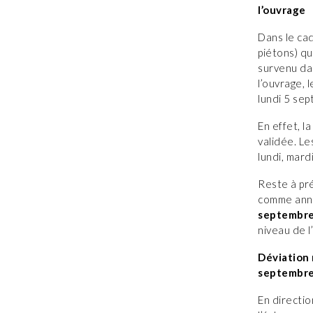
l’ouvrage
Dans le cad
piétons) qu
survenu dan
l’ouvrage, 
lundi 5 sep
En effet, l
validée. Le
lundi, mard
Reste à pré
comme anno
septembr
niveau de 
Déviation 
septembr
En directio