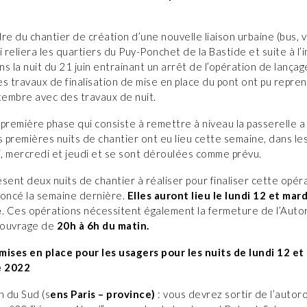
re du chantier de création d’une nouvelle liaison urbaine (bus, v
i reliera les quartiers du Puy-Ponchet de la Bastide et suite à l’
s la nuit du 21 juin entrainant un arrêt de l’opération de lança
les travaux de finalisation de mise en place du pont ont pu repre
tembre avec des travaux de nuit.
a première phase qui consiste à remettre à niveau la passerelle a
s premières nuits de chantier ont eu lieu cette semaine, dans le
i, mercredi et jeudi et se sont déroulées comme prévu.
sent deux nuits de chantier à réaliser pour finaliser cette opér
ncé la semaine dernière.
Elles auront lieu le lundi 12 et mard
e
. Ces opérations nécessitent également la fermeture de l’Auto
l’ouvrage de
20h à 6h du matin.
mises en place pour les usagers pour les nuits de lundi 12 et
e 2022
n du Sud (s
ens Paris – province)
: vous devrez sortir de l’autor