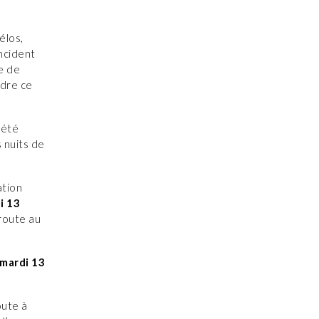
élos,
incident
ge de
ndre ce
 été
s nuits de
ation
i 13
route au
 mardi 13
oute à