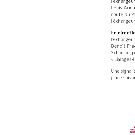
l’échangeu
Louis-Arma
route du Pa
l’échangeu
E
n directi
l’échangeur
Benoît-Fra
Schuman, po
« Limoges-
Une signali
place suiva