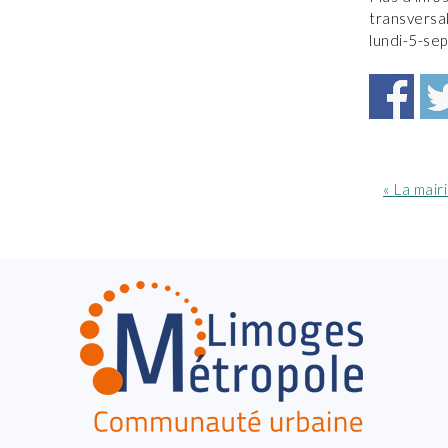
transversa
lundi-5-s
Article
« La mair
précéde
:
FOOTER