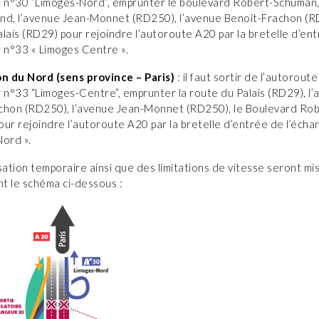
r n°30 “Limoges-Nord”, emprunter le boulevard Robert-Schuman,
nd, l’avenue Jean-Monnet (RD250), l’avenue Benoît-Frachon (RD
lais (RD29) pour rejoindre l’autoroute A20 par la bretelle d’en
r n°33 « Limoges Centre ».
on du Nord (sens province – Paris)
: il faut sortir de l’autoroute
 n°33 “Limoges-Centre”, emprunter la route du Palais (RD29), l
chon (RD250), l’avenue Jean-Monnet (RD250), le Boulevard Rob
ur rejoindre l’autoroute A20 par la bretelle d’entrée de l’éch
Nord ».
sation temporaire ainsi que des limitations de vitesse seront mi
nt le schéma ci-dessous :