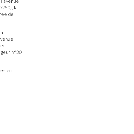
 l’avenue
250), la
trée de
 à
’avenue
ert-
angeur n°30
ses en