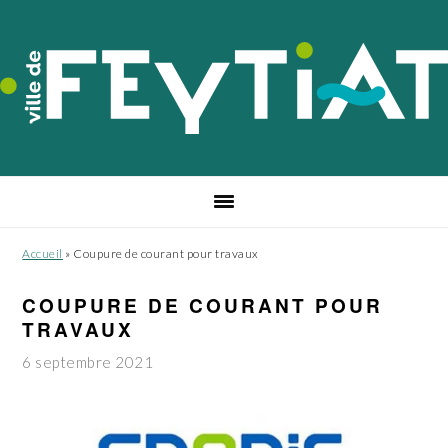
Passer
Passer
Passer
à
au
au
la
contenu
pied
navigation
principal
de
principale
page
Accueil
»
Coupure de courant pour travaux
COUPURE DE COURANT POUR
TRAVAUX
6 septembre 2021