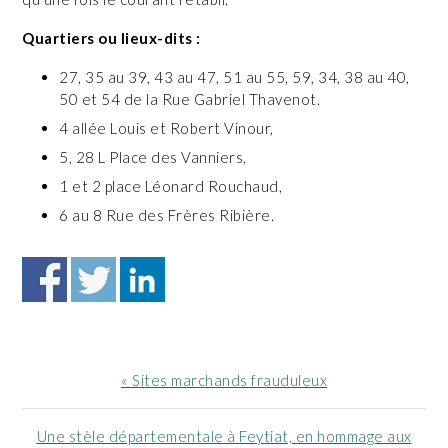
Quartiers ou lieux-dits :
27, 35 au 39, 43 au 47, 51 au 55, 59, 34, 38 au 40,
50 et 54 de la Rue Gabriel Thavenot.
4 allée Louis et Robert Vinour,
5, 28 L Place des Vanniers,
1 et 2 place Léonard Rouchaud,
6 au 8 Rue des Frères Ribière.
Article
« Sites marchands frauduleux
précédent
:
Article
Une stèle départementale à Feytiat, en hommage aux