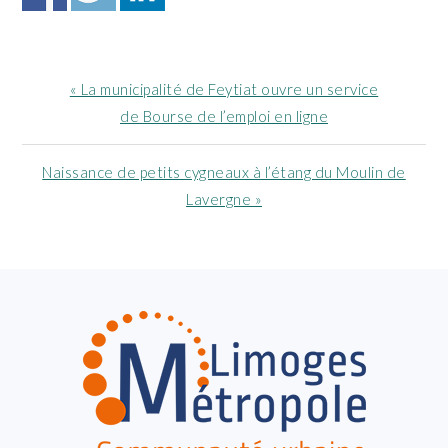
Article
« La municipalité de Feytiat ouvre un service
précédent
de Bourse de l’emploi en ligne
:
Article
Naissance de petits cygneaux à l’étang du Moulin de
suivant
Lavergne »
:
FOOTER