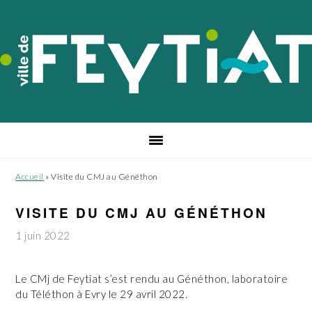
Passer
Passer
Passer
à
au
au
la
contenu
pied
navigation
principal
de
principale
page
Accueil
»
Visite du CMJ au Généthon
VISITE DU CMJ AU GÉNÉTHON
1 juin 2022
Le CMj de Feytiat s’est rendu au Généthon, laboratoire
du Téléthon à Evry le 29 avril 2022.