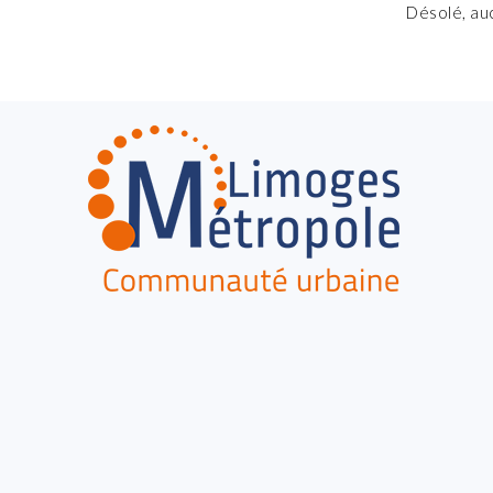
Désolé, au
FOOTER