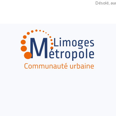
Désolé, au
FOOTER