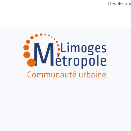
Désolé, au
FOOTER