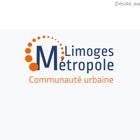
Désolé, au
FOOTER