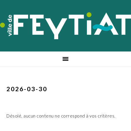
Passer
Passer
Passer
à
au
au
la
contenu
pied
navigation
principal
de
principale
page
2026-03-30
Désolé, aucun contenu ne correspond à vos critères.