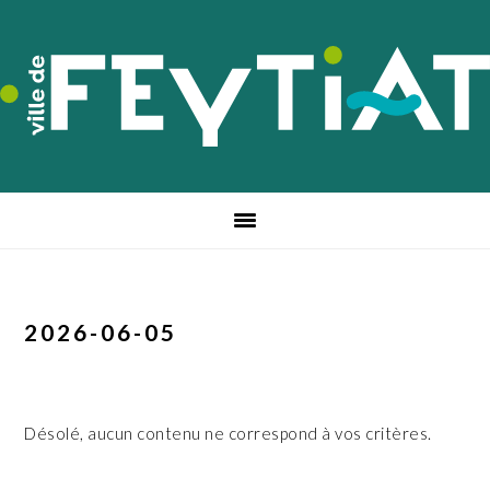
Passer
Passer
Passer
à
au
au
la
contenu
pied
navigation
principal
de
principale
page
2026-06-05
Désolé, aucun contenu ne correspond à vos critères.