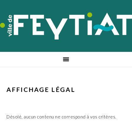
Passer
Passer
Passer
à
au
au
la
contenu
pied
navigation
principal
de
principale
page
AFFICHAGE LÉGAL
Désolé, aucun contenu ne correspond à vos critères.