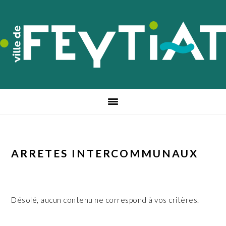
Passer
Passer
Passer
à
au
au
la
contenu
pied
navigation
principal
de
principale
page
ARRETES INTERCOMMUNAUX
Désolé, aucun contenu ne correspond à vos critères.