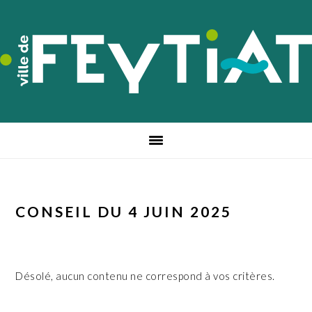
Passer
Passer
Passer
à
au
au
la
contenu
pied
navigation
principal
de
principale
page
CONSEIL DU 4 JUIN 2025
Désolé, aucun contenu ne correspond à vos critères.