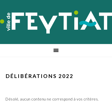
Passer
Passer
Passer
à
au
au
la
contenu
pied
navigation
principal
de
principale
page
DÉLIBÉRATIONS 2022
Désolé, aucun contenu ne correspond à vos critères.