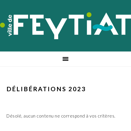
Passer
Passer
Passer
à
au
au
la
contenu
pied
navigation
principal
de
principale
page
DÉLIBÉRATIONS 2023
Désolé, aucun contenu ne correspond à vos critères.