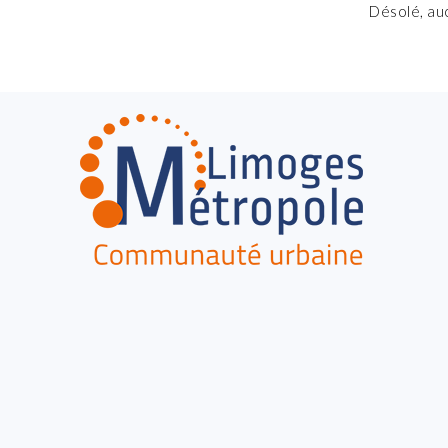
Désolé, au
FOOTER