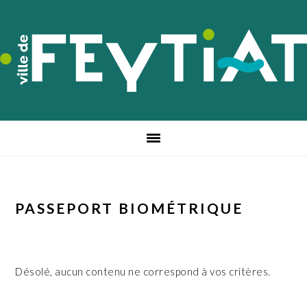
Passer
Passer
Passer
à
au
au
la
contenu
pied
navigation
principal
de
principale
page
PASSEPORT BIOMÉTRIQUE
Désolé, aucun contenu ne correspond à vos critères.