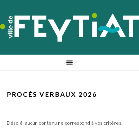
Passer
Passer
Passer
à
au
au
la
contenu
pied
navigation
principal
de
principale
page
PROCÉS VERBAUX 2026
Désolé, aucun contenu ne correspond à vos critères.