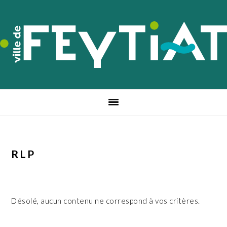
Passer
Passer
Passer
à
au
au
la
contenu
pied
navigation
principal
de
principale
page
RLP
Désolé, aucun contenu ne correspond à vos critères.