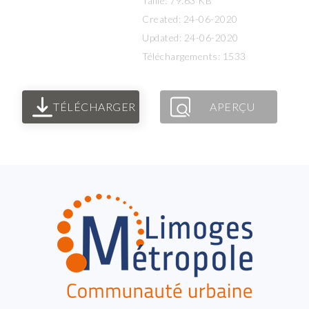
Taille: 79.63 KB
Created: 24-06-2020
Updated: 24-06-2020
Téléchargements: 1533
TÉLÉCHARGER
APERÇU
FOOTER