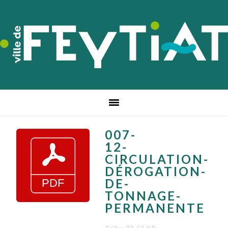
Passer
Passer
Passer
à
au
au
la
contenu
pied
navigation
principal
de
principale
page
007-
12-
CIRCULATION-
DÉROGATION-
DE-
TONNAGE-
PERMANENTE