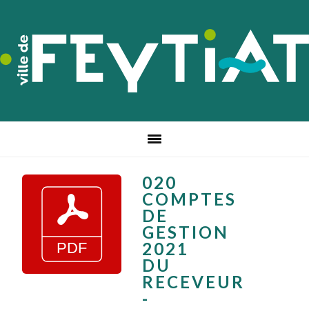
Passer
Passer
Passer
à
au
au
la
contenu
pied
navigation
principal
de
principale
page
020
COMPTES
DE
GESTION
2021
DU
RECEVEUR
-