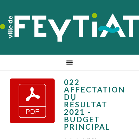
Passer
Passer
Passer
à
au
au
la
contenu
pied
navigation
principal
de
principale
page
022
AFFECTATION
DU
RÉSULTAT
2021 -
BUDGET
PRINCIPAL