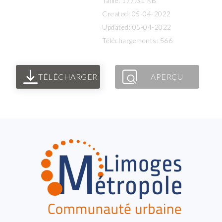
Taille: 177.31 KB
Created: 05-04-2022
Updated: 05-04-2022
Téléchargements: 566
TÉLÉCHARGER
APERÇU
FOOTER