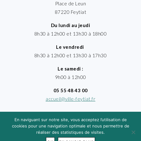
Place de Leun
87220 Feytiat
Du lundi au jeudi
8h30 à 12h00 et 13h30 à 18h00
Le vendredi
8h30 à 12h00 et 13h30 à 17h30
Le samedi :
9h00 à 12h00
05 55 48 43 00
accueil@ville-feytiat.fr
En naviguant sur notre site, vous acceptez l’utilisation de
cookies pour une navigation optimale et nous permettre de
réaliser des statistiques de visites.
MENTIONS LÉGALES
· VILLE DE FEYTIAT