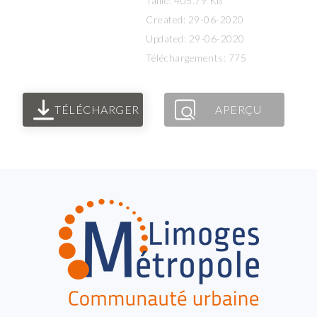
Taille: 405.79 KB
Created: 29-06-2020
Updated: 29-06-2020
Téléchargements: 775
TÉLÉCHARGER
APERÇU
FOOTER