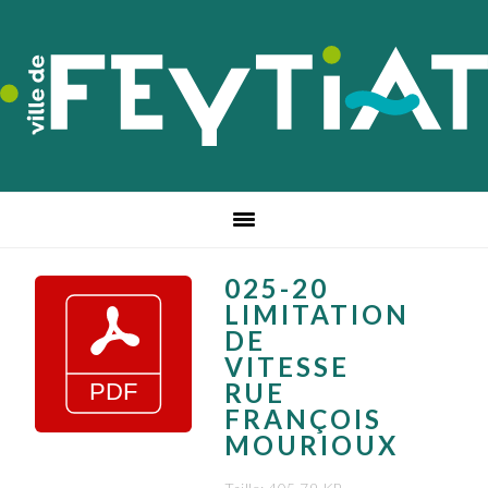
Passer
Passer
Passer
à
au
au
la
contenu
pied
navigation
principal
de
principale
page
025-20
LIMITATION
DE
VITESSE
RUE
FRANÇOIS
MOURIOUX