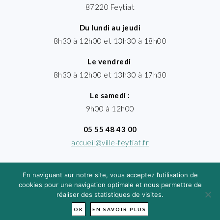
87220 Feytiat
Du lundi au jeudi
8h30 à 12h00 et 13h30 à 18h00
Le vendredi
8h30 à 12h00 et 13h30 à 17h30
Le samedi :
9h00 à 12h00
05 55 48 43 00
accueil@ville-feytiat.fr
En naviguant sur notre site, vous acceptez l’utilisation de
cookies pour une navigation optimale et nous permettre de
réaliser des statistiques de visites.
MENTIONS LÉGALES
· VILLE DE FEYTIAT
TIMGROUP - © 2026
OK
EN SAVOIR PLUS