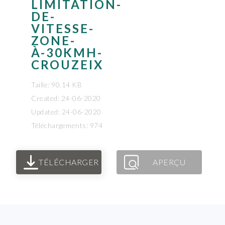
LIMITATION-
DE-
VITESSE-
ZONE-
À-30KMH-
CROUZEIX
Taille: 90.14 KB
Created: 24-06-2020
Updated: 24-06-2020
Téléchargements: 974
TÉLÉCHARGER
APERÇU
FOOTER