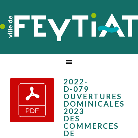
Passer
Passer
Passer
à
au
au
la
contenu
pied
navigation
principal
de
principale
page
2022-
D-079
OUVERTURES
DOMINICALES
2023
DES
COMMERCES
DE