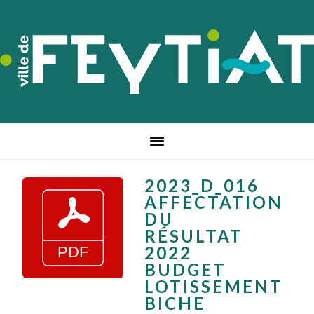
Passer
Passer
Passer
à
au
au
la
contenu
pied
navigation
principal
de
principale
page
2023_D_016
AFFECTATION
DU
RÉSULTAT
2022
BUDGET
LOTISSEMENT
BICHE