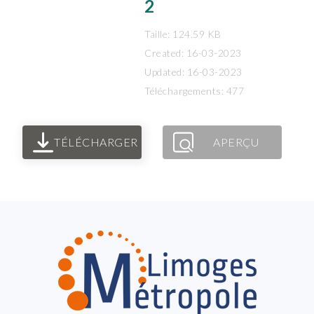
2
Taille: 124.59 KB
Created: 16-03-2023
Updated: 16-03-2023
Téléchargements: 477
TÉLÉCHARGER
APERÇU
FOOTER