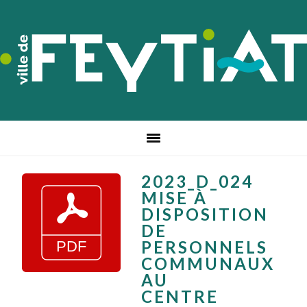
Passer
Passer
Passer
à
au
au
la
contenu
pied
navigation
principal
de
principale
page
2023_D_024
MISE À
DISPOSITION
DE
PERSONNELS
COMMUNAUX
AU
CENTRE