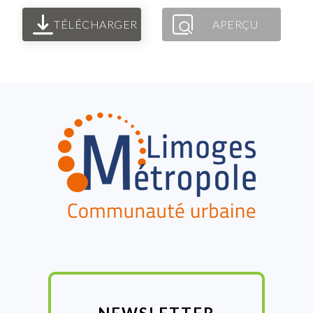
TÉLÉCHARGER
APERÇU
FOOTER