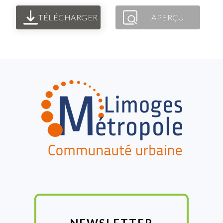
TÉLÉCHARGER
APERÇU
FOOTER