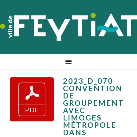
Passer
Passer
Passer
à
au
au
la
contenu
pied
navigation
principal
de
principale
page
2023_D_070
CONVENTION
DE
GROUPEMENT
AVEC
LIMOGES
MÉTROPOLE
DANS