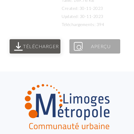
Taille: 169.76 KB
Created: 30-11-2023
Updated: 30-11-2023
Téléchargements: 394
TÉLÉCHARGER
APERÇU
FOOTER