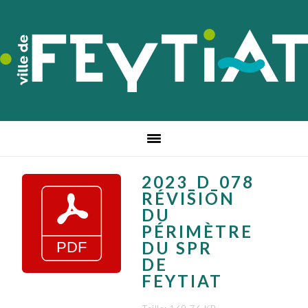
Passer
Passer
Passer
à
au
au
la
contenu
pied
navigation
principal
de
principale
page
2023_D_078
RÉVISION
DU
PÉRIMÈTRE
DU SPR
DE
FEYTIAT