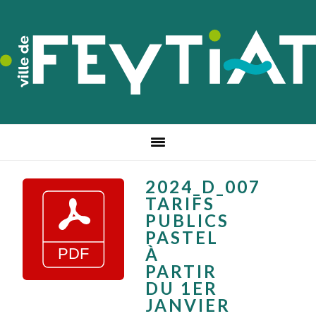
Passer
Passer
Passer
à
au
au
la
contenu
pied
navigation
principal
de
principale
page
2024_D_007
TARIFS
PUBLICS
PASTEL
À
PARTIR
DU 1ER
JANVIER