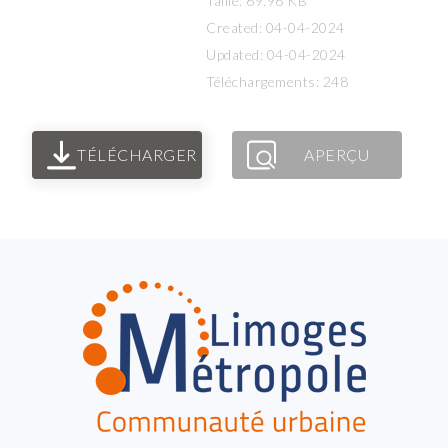
Taille: 69.96 KB
Created: 04-04-2024
Updated: 04-04-2024
Téléchargements: 248
TÉLÉCHARGER
APERÇU
FOOTER