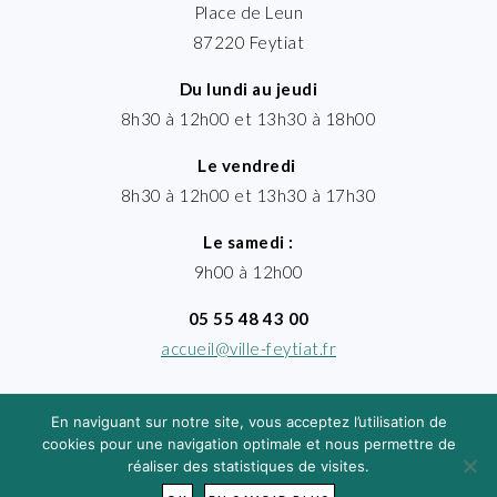
Place de Leun
87220 Feytiat
Du lundi au jeudi
8h30 à 12h00 et 13h30 à 18h00
Le vendredi
8h30 à 12h00 et 13h30 à 17h30
Le samedi :
9h00 à 12h00
05 55 48 43 00
accueil@ville-feytiat.fr
En naviguant sur notre site, vous acceptez l’utilisation de
cookies pour une navigation optimale et nous permettre de
réaliser des statistiques de visites.
MENTIONS LÉGALES
· VILLE DE FEYTIAT