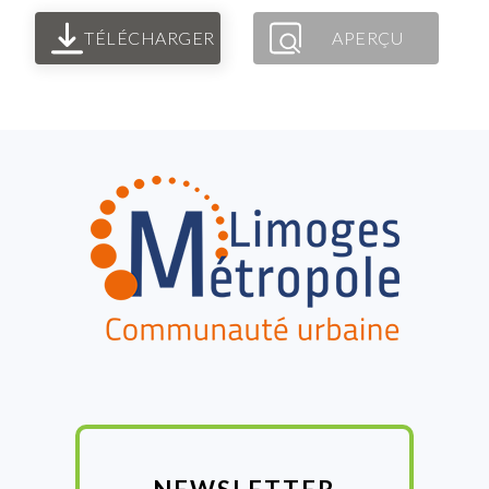
TÉLÉCHARGER
APERÇU
FOOTER