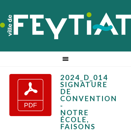
Passer
Passer
Passer
à
au
au
la
contenu
pied
navigation
principal
de
principale
page
2024_D_014
SIGNATURE
DE
CONVENTION
-
NOTRE
ÉCOLE,
FAISONS