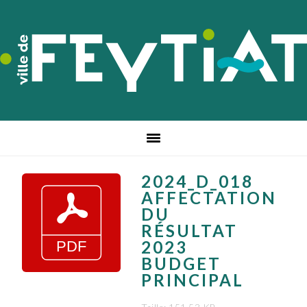
Passer
Passer
Passer
à
au
au
la
contenu
pied
navigation
principal
de
principale
page
2024_D_018
AFFECTATION
DU
RÉSULTAT
2023
BUDGET
PRINCIPAL