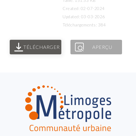
Taille: 151.53 KB
Created: 02-07-2024
Updated: 03-03-2026
Téléchargements: 384
TÉLÉCHARGER
APERÇU
FOOTER