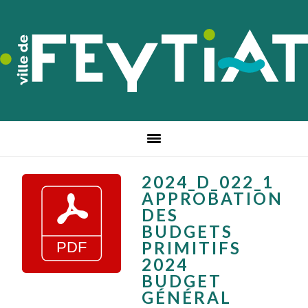
Passer
Passer
Passer
à
au
au
la
contenu
pied
navigation
principal
de
principale
page
2024_D_022_1
APPROBATION
DES
BUDGETS
PRIMITIFS
2024
BUDGET
GÉNÉRAL