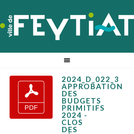
Passer
Passer
Passer
à
au
au
la
contenu
pied
navigation
principal
de
principale
page
2024_D_022_3
APPROBATION
DES
BUDGETS
PRIMITIFS
2024 -
CLOS
DES