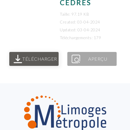
CÈDRES
Taille: 97.19 KB
Created: 03-04-2024
Updated: 03-04-2024
Téléchargements: 179
TÉLÉCHARGER
APERÇU
FOOTER